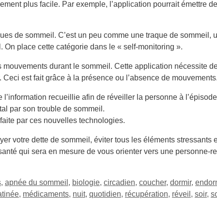
sement plus facile. Par exemple, l’application pourrait émettre 
ques de sommeil. C’est un peu comme une traque de sommeil, un «
On place cette catégorie dans le « self-monitoring ».
t les mouvements durant le sommeil. Cette application nécessite
ur. Ceci est fait grâce à la présence ou l’absence de mouvements
 l’information recueillie afin de réveiller la personne à l’épisod
tal par son trouble de sommeil.
faite par ces nouvelles technologies.
r votre dette de sommeil, éviter tous les éléments stressants e
 santé qui sera en mesure de vous orienter vers une personne-r
s
,
apnée du sommeil
,
biologie
,
circadien
,
coucher
,
dormir
,
endor
tinée
,
médicaments
,
nuit
,
quotidien
,
récupération
,
réveil
,
soir
,
s