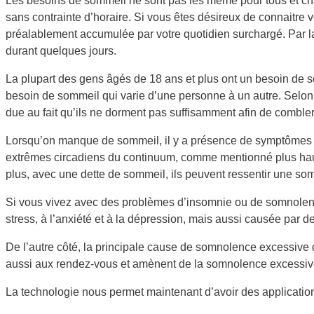
Les besoins de sommeil ne sont pas les même pour tous et ch
sans contrainte d’horaire. Si vous êtes désireux de connaitre
préalablement accumulée par votre quotidien surchargé. Par la
durant quelques jours.
La plupart des gens âgés de 18 ans et plus ont un besoin de somm
besoin de sommeil qui varie d’une personne à un autre. Selon
due au fait qu’ils ne dorment pas suffisamment afin de comble
Lorsqu’on manque de sommeil, il y a présence de symptômes sig
extrêmes circadiens du continuum, comme mentionné plus haut,
plus, avec une dette de sommeil, ils peuvent ressentir une so
Si vous vivez avec des problèmes d’insomnie ou de somnolence
stress, à l’anxiété et à la dépression, mais aussi causée pa
De l’autre côté, la principale cause de somnolence excessive 
aussi aux rendez-vous et amènent de la somnolence excessive 
La technologie nous permet maintenant d’avoir des applications 