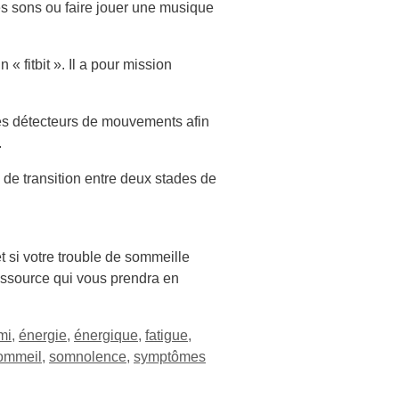
des sons ou faire jouer une musique
 fitbit ». Il a pour mission
 des détecteurs de mouvements afin
.
e de transition entre deux stades de
t si votre trouble de sommeille
essource qui vous prendra en
mi
,
énergie
,
énergique
,
fatigue
,
ommeil
,
somnolence
,
symptômes