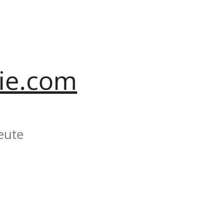
ie.com
eute