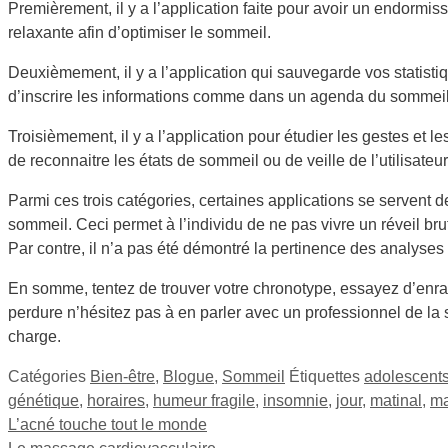
Premièrement, il y a l’application faite pour avoir un endormis
relaxante afin d’optimiser le sommeil.
Deuxièmement, il y a l’application qui sauvegarde vos statisti
d’inscrire les informations comme dans un agenda du sommeil. 
Troisièmement, il y a l’application pour étudier les gestes e
de reconnaitre les états de sommeil ou de veille de l’utilisate
Parmi ces trois catégories, certaines applications se servent de
sommeil. Ceci permet à l’individu de ne pas vivre un réveil bru
Par contre, il n’a pas été démontré la pertinence des analyses 
En somme, tentez de trouver votre chronotype, essayez d’enraye
perdure n’hésitez pas à en parler avec un professionnel de la
charge.
Catégories
Bien-être
,
Blogue
,
Sommeil
Étiquettes
adolescent
génétique
,
horaires
,
humeur fragile
,
insomnie
,
jour
,
matinal
,
ma
L’acné touche tout le monde