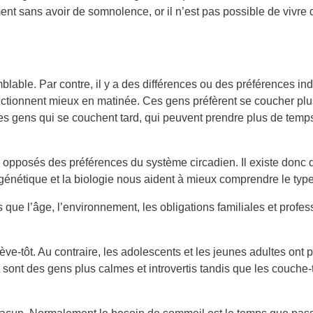
ément sans avoir de somnolence, or il n’est pas possible de vivr
able. Par contre, il y a des différences ou des préférences indi
ctionnent mieux en matinée. Ces gens préfèrent se coucher plus tô
 a les gens qui se couchent tard, qui peuvent prendre plus de tem
s opposés des préférences du système circadien. Il existe donc d
e la génétique et la biologie nous aident à mieux comprendre le
s que l’âge, l’environnement, les obligations familiales et profe
ve-tôt. Au contraire, les adolescents et les jeunes adultes ont
 sont des gens plus calmes et introvertis tandis que les couche-t