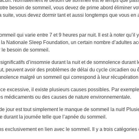
acun. Normalement le besoin de sommeil est le temps que passe
 votre besoin de sommeil, vous devez de prime abord éliminer v
 suite, vous devez dormir tant et aussi longtemps que vous en a
eil qui varie entre 7 et 9 heures par nuit. Il est à noter qu’il y
 la Nationale Sleep Foundation, un certain nombre d’adultes a
r le besoin de sommeil.
nificatifs d’insomnie durant la nuit et de somnolence durant le
 peuvent avoir des problèmes de délai du cycle circadien ou ê
mnolence malgré un sommeil qui correspond à leur récupération 
 excessive, il existe plusieurs causes possibles. Par exemple,
r des médicaments ou des causes de nature environnementale.
de jour est tout simplement le manque de sommeil la nuit! Plusi
durant la journée telle que l’apnée du sommeil.
exclusivement en lien avec le sommeil. Il y a trois catégories qu