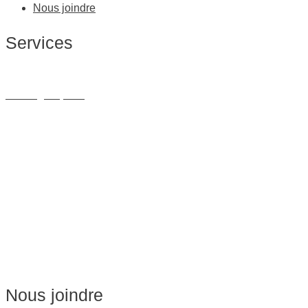
Nous joindre
Services
Massage Thérapeutique
Massage Sportif
Drainage Lymphatique
Massage Femme Enceinte
Massage de Relaxation
Massage sur Chaise
Esthétique
Soins du visage
Épilation
Pédicure
Nous joindre