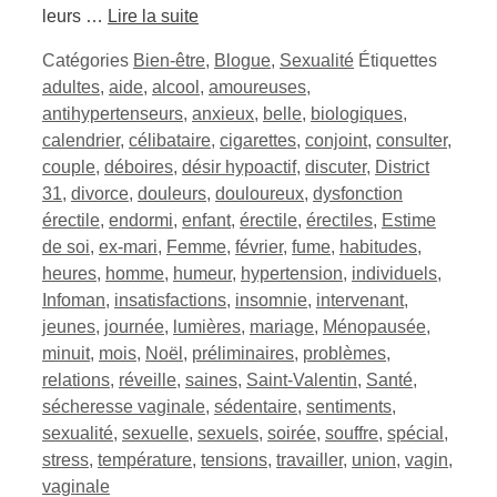
leurs …
Lire la suite
Catégories
Bien-être
,
Blogue
,
Sexualité
Étiquettes
adultes
,
aide
,
alcool
,
amoureuses
,
antihypertenseurs
,
anxieux
,
belle
,
biologiques
,
calendrier
,
célibataire
,
cigarettes
,
conjoint
,
consulter
,
couple
,
déboires
,
désir hypoactif
,
discuter
,
District
31
,
divorce
,
douleurs
,
douloureux
,
dysfonction
érectile
,
endormi
,
enfant
,
érectile
,
érectiles
,
Estime
de soi
,
ex-mari
,
Femme
,
février
,
fume
,
habitudes
,
heures
,
homme
,
humeur
,
hypertension
,
individuels
,
Infoman
,
insatisfactions
,
insomnie
,
intervenant
,
jeunes
,
journée
,
lumières
,
mariage
,
Ménopausée
,
minuit
,
mois
,
Noël
,
préliminaires
,
problèmes
,
relations
,
réveille
,
saines
,
Saint-Valentin
,
Santé
,
sécheresse vaginale
,
sédentaire
,
sentiments
,
sexualité
,
sexuelle
,
sexuels
,
soirée
,
souffre
,
spécial
,
stress
,
température
,
tensions
,
travailler
,
union
,
vagin
,
vaginale