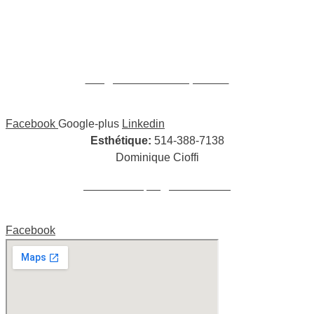
Massages:
514-441-5897
William Cioffi Larue
info@wclmassotherapie.com
Facebook
Google-plus
Linkedin
Esthétique:
514-388-7138
Dominique Cioffi
cioffidominique@hotmail.com
Facebook