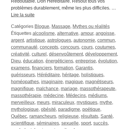
Redoutable. Don Héréditaire. Résout tous vos
problèmes durablement, même les plus difficiles. …
Lire la suite
Catégories
Blogue
,
Massage
,
Mythes ou réalités
Étiquettes
alcoolisme
,
alternative
,
amour
,
angoisse
,
argent
,
artistique
,
astrologues
,
autonomie
,
commun
,
communauté
,
concepts
,
concours
,
cours
,
coutumes
,
créativité
,
culturel
,
désenvoûtement
,
développement
,
Dieu
,
éducation
,
énergéticiens
,
entreprise
,
évolution
,
examens
,
financiers
,
formation
,
Garantis
,
guérisseurs
,
Héréditaire
,
héritage
,
holistiques
,
homéopathes
,
imaginaire
,
magique
,
magnétiseurs
,
magnifique
,
malchance
,
mariage
,
massothérapeute
,
massothérapie
,
médecine
,
Médecins
,
médiums
,
merveilleux
,
meurs
,
miraculeux
,
mystiques
,
mythe
,
mythologique
,
obésité
,
paradigme
,
poétique
,
Québec
,
ramancheurs
,
religieuse
,
résultats
,
Santé
,
scientifique
,
séminaires
,
sexuelle
,
sport
,
succès
,