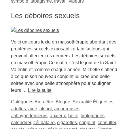
symbole
,
tabagisme
,
travail
,
valeurs
Les déboires sexuels
Voici un cours texte en massothérapie abordant des
problèmes sexuels exposant certain facteurs qui
peuvent affecter ces derniers. Les déboires sexuels
en massothérapie Ce matin, c’est le jour de la Saint-
Valentin et, comme chaque année, Michelle s’attend
à ce que son nouveau conjoint lui crée une belle
soirée avec une belle atmosphère pour souligner
leurs …
Lire la suite
Catégories
Bien-être
,
Blogue
,
Sexualité
Étiquettes
adultes
,
aide
,
alcool
,
amoureuses
,
antihypertenseurs
,
anxieux
,
belle
,
biologiques
,
calendrier
,
célibataire
,
cigarettes
,
conjoint
,
consulter
,