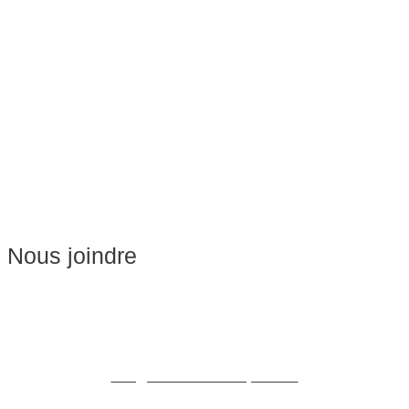
Drainage Lymphatique
Massage Femme Enceinte
Massage de Relaxation
Massage sur Chaise
Esthétique
Soins du visage
Épilation
Pédicure
Nous joindre
Massages:
514-441-5897
William Cioffi Larue
info@wclmassotherapie.com