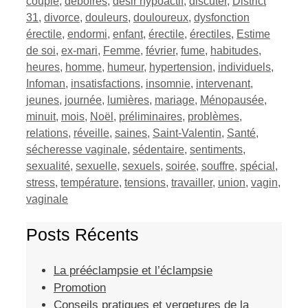
couple
,
déboires
,
désir hypoactif
,
discuter
,
District
31
,
divorce
,
douleurs
,
douloureux
,
dysfonction
érectile
,
endormi
,
enfant
,
érectile
,
érectiles
,
Estime
de soi
,
ex-mari
,
Femme
,
février
,
fume
,
habitudes
,
heures
,
homme
,
humeur
,
hypertension
,
individuels
,
Infoman
,
insatisfactions
,
insomnie
,
intervenant
,
jeunes
,
journée
,
lumières
,
mariage
,
Ménopausée
,
minuit
,
mois
,
Noël
,
préliminaires
,
problèmes
,
relations
,
réveille
,
saines
,
Saint-Valentin
,
Santé
,
sécheresse vaginale
,
sédentaire
,
sentiments
,
sexualité
,
sexuelle
,
sexuels
,
soirée
,
souffre
,
spécial
,
stress
,
température
,
tensions
,
travailler
,
union
,
vagin
,
vaginale
Posts Récents
La prééclampsie et l’éclampsie
Promotion
Conseils pratiques et vergetures de la