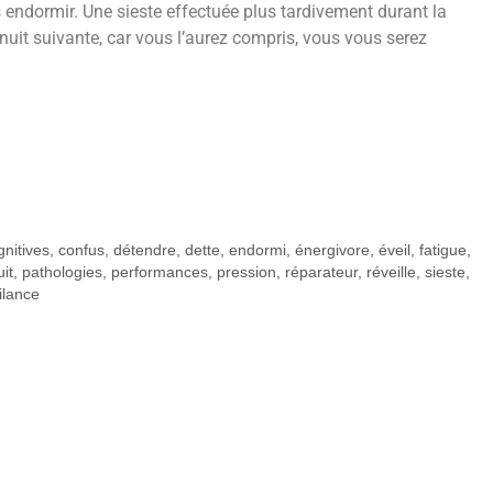
endormir. Une sieste effectuée plus tardivement durant la
 nuit suivante, car vous l’aurez compris, vous vous serez
gnitives
,
confus
,
détendre
,
dette
,
endormi
,
énergivore
,
éveil
,
fatigue
,
uit
,
pathologies
,
performances
,
pression
,
réparateur
,
réveille
,
sieste
,
ilance