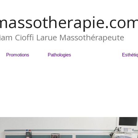
massotherapie.co
liam Cioffi Larue Massothérapeute
Promotions
Pathologies
Blogue
Esthéti