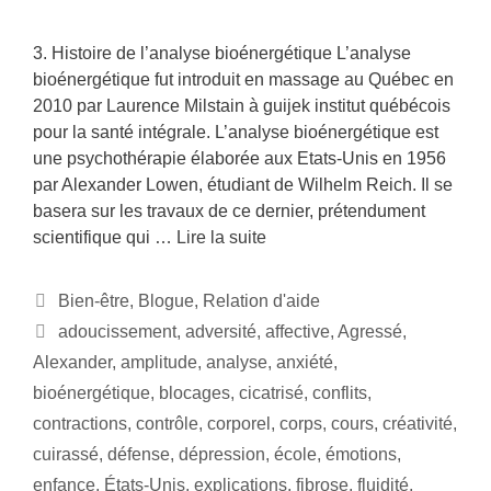
3. Histoire de l’analyse bioénergétique L’analyse
bioénergétique fut introduit en massage au Québec en
2010 par Laurence Milstain à guijek institut québécois
pour la santé intégrale. L’analyse bioénergétique est
une psychothérapie élaborée aux Etats-Unis en 1956
par Alexander Lowen, étudiant de Wilhelm Reich. Il se
basera sur les travaux de ce dernier, prétendument
scientifique qui …
Lire la suite
Bien-être
,
Blogue
,
Relation d'aide
adoucissement
,
adversité
,
affective
,
Agressé
,
Alexander
,
amplitude
,
analyse
,
anxiété
,
bioénergétique
,
blocages
,
cicatrisé
,
conflits
,
contractions
,
contrôle
,
corporel
,
corps
,
cours
,
créativité
,
cuirassé
,
défense
,
dépression
,
école
,
émotions
,
enfance
,
États-Unis
,
explications
,
fibrose
,
fluidité
,