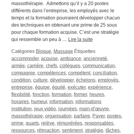
massothérapie. Admettons qu’il y a 20 postes
différents dans l’entreprise, les employés avec le
temps et la formation pourraient développer chacun
des techniques en obtenant une prime de 25 sous
pour chaque formation acquise. C’est une stratégie
qui ressemble un peu à …
Lire la suite
Catégories
Blogue
,
Massage
Étiquettes
accommoder
,
acquise
,
ambiance
,
ancienneté
,
armée
,
carrière
,
chefs
,
collègues
,
communication
,
compagnie
,
compétences
,
compétent
,
conciliation
,
condition
,
culture
,
développer
,
échelons
,
employés
,
entreprise
,
équipe
,
équité
,
exécuter
,
expérience
,
flexibilité
,
fonction
,
formation
,
former
,
heures
,
horaires
,
humeur
,
information
,
informations
institution
,
jeux vidéo
,
journées
,
main-d’œuvre
,
massothérapie
,
organisation
,
parfaire
,
Payer
,
postes
,
prime
,
quarts
,
relève
,
rémunérées
,
responsables
,
ressources
,
rétroaction
,
sentiment
,
stratégie
,
tâches
,