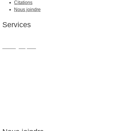
Citations
Nous joindre
Services
Massage Thérapeutique
Massage Sportif
Drainage Lymphatique
Massage Femme Enceinte
Massage de Relaxation
Massage sur Chaise
Esthétique
Soins du visage
Épilation
Pédicure