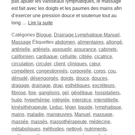
pas aplatir les vaisseaux lymphatiques, le massage
est fait avec les doigts et les paumes des mains afin
d’exercer une pression douce et soutenue tout au
long …
Lire la suite
Catégories
Blogue
,
Drainage Lymphatique Manuel
,
Massage
Étiquettes
abdomen
,
alimentaires
,
allongé
,
artérielle
,
artériels
,
assouplir
,
assurance
,
cabinets
,
californien
,
cardiaque
,
cellulite
,
ciblée
,
cicatrice
,
circulation
,
circuler
,
client
,
cliniques
,
cœur
,
compétent
,
congestionnés
,
corporelle
,
corps
,
cou
,
dénudé
,
désengorgés
,
doigts
,
douce
,
douces
,
dragage
,
drainage
,
drap
,
esthétiques
,
excréteurs
,
fibrose
,
foie
,
ganglions
,
gel
,
génétique
,
hospitaliers
,
huile
,
hyperhémie
,
intégrée
,
interstice
,
interstitielle
,
kinésithérapeute
,
Leduc
,
léger
,
liquide
,
lymphatique
,
mains
,
maladie
,
manœuvres
,
Manuel
,
massage
,
massée
,
massés
,
massothérapeute
,
médecine
,
métaboliques
,
méthodes
,
nettoyé
,
nutriments
,