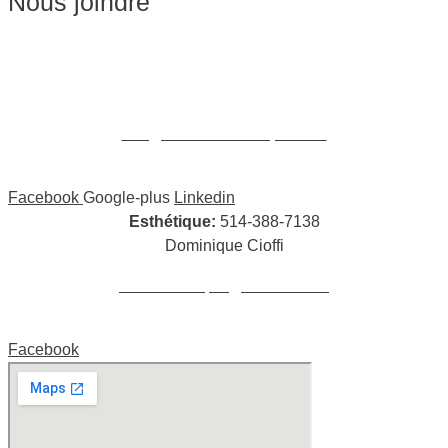
Nous joindre
Massages:
514-441-5897
William Cioffi Larue
info@wclmassotherapie.com
Facebook
Google-plus
Linkedin
Esthétique:
514-388-7138
Dominique Cioffi
cioffidominique@hotmail.com
Facebook