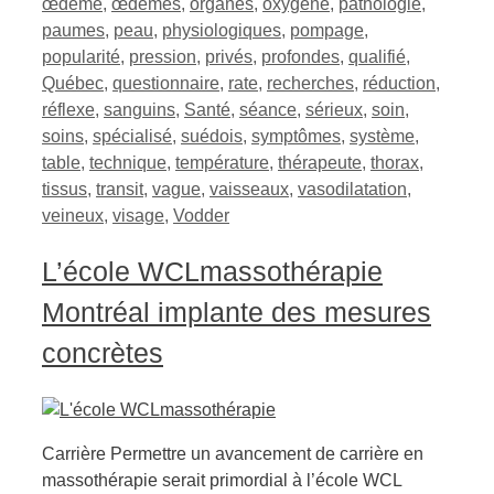
œdème
,
œdèmes
,
organes
,
oxygène
,
pathologie
,
paumes
,
peau
,
physiologiques
,
pompage
,
popularité
,
pression
,
privés
,
profondes
,
qualifié
,
Québec
,
questionnaire
,
rate
,
recherches
,
réduction
,
réflexe
,
sanguins
,
Santé
,
séance
,
sérieux
,
soin
,
soins
,
spécialisé
,
suédois
,
symptômes
,
système
,
table
,
technique
,
température
,
thérapeute
,
thorax
,
tissus
,
transit
,
vague
,
vaisseaux
,
vasodilatation
,
veineux
,
visage
,
Vodder
L’école WCLmassothérapie
Montréal implante des mesures
concrètes
Carrière Permettre un avancement de carrière en
massothérapie serait primordial à l’école WCL