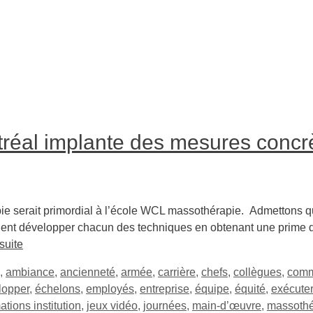
éal implante des mesures concr
e serait primordial à l’école WCL massothérapie. Admettons qu’
rraient développer chacun des techniques en obtenant une prime
 suite
,
ambiance
,
ancienneté
,
armée
,
carrière
,
chefs
,
collègues
,
comm
lopper
,
échelons
,
employés
,
entreprise
,
équipe
,
équité
,
exécuter
ations institution
,
jeux vidéo
,
journées
,
main-d’œuvre
,
massothé