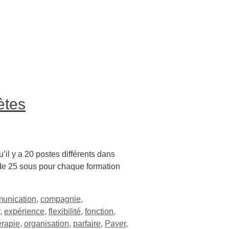
ètes
il y a 20 postes différents dans
 de 25 sous pour chaque formation
unication
,
compagnie
,
,
expérience
,
flexibilité
,
fonction
,
rapie
,
organisation
,
parfaire
,
Payer
,