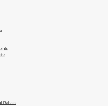
te
einte
nte
l Rabais