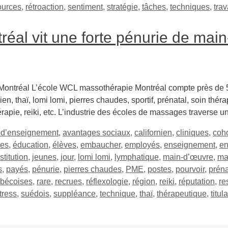
ources
,
rétroaction
,
sentiment
,
stratégie
,
tâches
,
techniques
,
trav
al vit une forte pénurie de mai
Montréal L’école WCL massothérapie Montréal compte près de 50
n, thaï, lomi lomi, pierres chaudes, sportif, prénatal, soin thér
érapie, reiki, etc. L’industrie des écoles de massages traverse 
s d’enseignement
,
avantages sociaux
,
californien
,
cliniques
,
coh
les
,
éducation
,
élèves
,
embaucher
,
employés
,
enseignement
,
en
stitution
,
jeunes
,
jour
,
lomi lomi
,
lymphatique
,
main-d’œuvre
,
ma
s
,
payés
,
pénurie
,
pierres chaudes
,
PME
,
postes
,
pourvoir
,
préna
bécoises
,
rare
,
recrues
,
réflexologie
,
région
,
reiki
,
réputation
,
re
tress
,
suédois
,
suppléance
,
technique
,
thaï
,
thérapeutique
,
titul