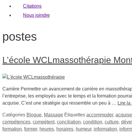
Citations
Nous joindre
postes
L’école WCLmassothérapie Montr
Carrière Permettre un avancement de carrière en massothérapi
l’entreprise, les employés avec le temps et la formation pou
acquise. C’est une stratégie qui ressemble un peu à …
Lire la
Catégories
Blogue
,
Massage
Étiquettes
accommoder
,
acquise
compétences
,
compétent
,
conciliation
,
condition
,
culture
,
déve
formation
,
former
,
heures
,
horaires
,
humeur
,
information
,
inform