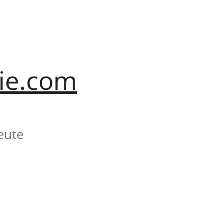
ie.com
eute