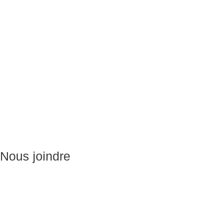
Massage Thérapeutique
Massage Sportif
Drainage Lymphatique
Massage Femme Enceinte
Massage de Relaxation
Massage sur Chaise
Esthétique
Soins du visage
Épilation
Pédicure
Nous joindre
Massages:
514-441-5897
William Cioffi Larue
info@wclmassotherapie.com