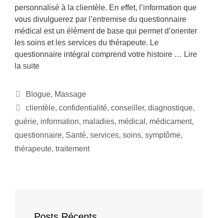
personnalisé à la clientèle. En effet, l’information que
vous divulguerez par l’entremise du questionnaire
médical est un élément de base qui permet d’orienter
les soins et les services du thérapeute. Le
questionnaire intégral comprend votre histoire …
Lire
la suite
Catégories
Blogue
,
Massage
Étiquettes
clientèle
,
confidentialité
,
conseiller
,
diagnostique
,
guérie
,
information
,
maladies
,
médical
,
médicament
,
questionnaire
,
Santé
,
services
,
soins
,
symptôme
,
thérapeute
,
traitement
Posts Récents