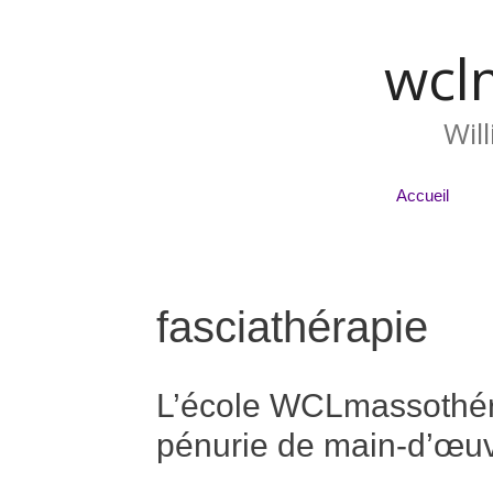
wcl
Wil
Accueil
fasciathérapie
L’école WCLmassothéra
pénurie de main-d’œu