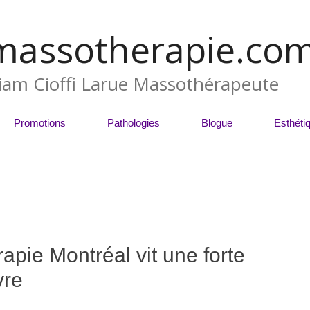
massotherapie.co
liam Cioffi Larue Massothérapeute
Promotions
Pathologies
Blogue
Esthéti
pie Montréal vit une forte
vre