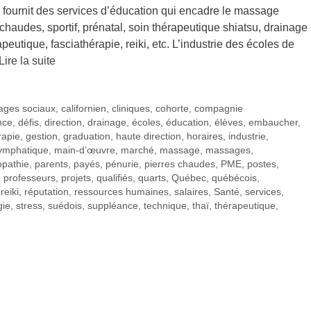
 fournit des services d’éducation qui encadre le massage
s chaudes, sportif, prénatal, soin thérapeutique shiatsu, drainage
peutique, fasciathérapie, reiki, etc. L’industrie des écoles de
Lire la suite
ages sociaux
,
californien
,
cliniques
,
cohorte
,
compagnie
nce
,
défis
,
direction
,
drainage
,
écoles
,
éducation
,
élèves
,
embaucher
,
rapie
,
gestion
,
graduation
,
haute direction
,
horaires
,
industrie
,
ymphatique
,
main-d’œuvre
,
marché
,
massage
,
massages
,
opathie
,
parents
,
payés
,
pénurie
,
pierres chaudes
,
PME
,
postes
,
,
professeurs
,
projets
,
qualifiés
,
quarts
,
Québec
,
québécois
,
,
reiki
,
réputation
,
ressources humaines
,
salaires
,
Santé
,
services
,
gie
,
stress
,
suédois
,
suppléance
,
technique
,
thaï
,
thérapeutique
,