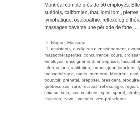
Montréal compte près de 50 employés. Elle
suédois, californien, thaï, lomi lomi, pierre
lymphatique, ostéopathie, réflexologie théra
massages traverse une période de forte …
Blogue
,
Massage
assistants
,
auxiliaires d’enseignement
,
avant
massothérapeutes
,
concurrence
,
cours
,
croissa
employés
,
enseignement
,
entreprises
,
fasciathé
informations
,
institution
,
jeunes
,
jour
,
lomi lomi
,
l
massothérapie
,
matin
,
mentorat
,
Montréal
,
osté
pourvoir
,
prénatal
,
préposer
,
président
,
produire
québécoises
,
rare
,
recrues
,
réflexologie
,
région
shiatsu
,
soin
,
soir
,
solutions
,
spas
,
sportif
,
straté
titulaires
,
travail
,
vacants
,
vice-présidente