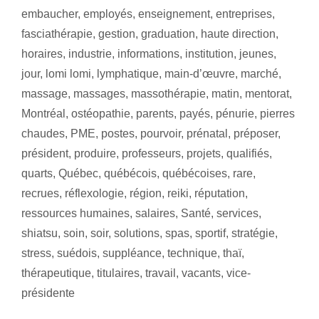
embaucher
,
employés
,
enseignement
,
entreprises
,
fasciathérapie
,
gestion
,
graduation
,
haute direction
,
horaires
,
industrie
,
informations
,
institution
,
jeunes
,
jour
,
lomi lomi
,
lymphatique
,
main-d’œuvre
,
marché
,
massage
,
massages
,
massothérapie
,
matin
,
mentorat
,
Montréal
,
ostéopathie
,
parents
,
payés
,
pénurie
,
pierres
chaudes
,
PME
,
postes
,
pourvoir
,
prénatal
,
préposer
,
président
,
produire
,
professeurs
,
projets
,
qualifiés
,
quarts
,
Québec
,
québécois
,
québécoises
,
rare
,
recrues
,
réflexologie
,
région
,
reiki
,
réputation
,
ressources humaines
,
salaires
,
Santé
,
services
,
shiatsu
,
soin
,
soir
,
solutions
,
spas
,
sportif
,
stratégie
,
stress
,
suédois
,
suppléance
,
technique
,
thaï
,
thérapeutique
,
titulaires
,
travail
,
vacants
,
vice-
présidente