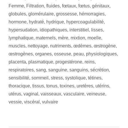
Femme
,
Filtration
,
fluides
,
fœtaux
,
fœtus
,
génitaux
,
globules
,
glomérulaire
,
grossesse
,
hémorragies
,
hormone
,
hydraté
,
hydrique
,
hypercoagulabilité
,
hypersudation
,
idiopathiques
,
interstitiel
,
lisses
,
lymphatique
,
maternels
,
mère
,
mixtion
,
moelle
,
muscles
,
nettoyage
,
nutriments
,
œdèmes
,
œstrogène
,
œstrogènes
,
organes
,
osseuse
,
peau
,
physiologiques
,
placenta
,
plasmatique
,
progestérone
,
reins
,
respiratoires
,
sang
,
sanguine
,
sanguins
,
sécrétion
,
sensibilité
,
sommeil
,
stress
,
systolique
,
tétines
,
thoracique
,
tissus
,
tonus
,
toxines
,
uretères
,
utérins
,
utérus
,
vaginal
,
vaisseaux
,
vasculaire
,
veineuse
,
vessie
,
viscéral
,
vulvaire