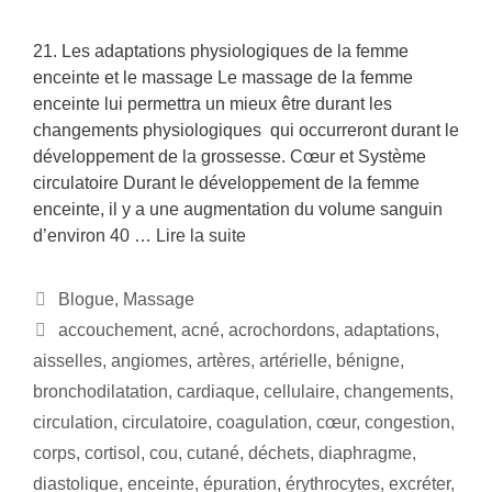
21. Les adaptations physiologiques de la femme
enceinte et le massage Le massage de la femme
enceinte lui permettra un mieux être durant les
changements physiologiques qui occurreront durant le
développement de la grossesse. Cœur et Système
circulatoire Durant le développement de la femme
enceinte, il y a une augmentation du volume sanguin
d’environ 40 …
Lire la suite
Blogue
,
Massage
accouchement
,
acné
,
acrochordons
,
adaptations
,
aisselles
,
angiomes
,
artères
,
artérielle
,
bénigne
,
bronchodilatation
,
cardiaque
,
cellulaire
,
changements
,
circulation
,
circulatoire
,
coagulation
,
cœur
,
congestion
,
corps
,
cortisol
,
cou
,
cutané
,
déchets
,
diaphragme
,
diastolique
,
enceinte
,
épuration
,
érythrocytes
,
excréter
,