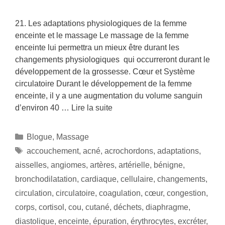
21. Les adaptations physiologiques de la femme
enceinte et le massage Le massage de la femme
enceinte lui permettra un mieux être durant les
changements physiologiques qui occurreront durant le
développement de la grossesse. Cœur et Système
circulatoire Durant le développement de la femme
enceinte, il y a une augmentation du volume sanguin
d’environ 40 …
Lire la suite
Blogue
,
Massage
accouchement
,
acné
,
acrochordons
,
adaptations
,
aisselles
,
angiomes
,
artères
,
artérielle
,
bénigne
,
bronchodilatation
,
cardiaque
,
cellulaire
,
changements
,
circulation
,
circulatoire
,
coagulation
,
cœur
,
congestion
,
corps
,
cortisol
,
cou
,
cutané
,
déchets
,
diaphragme
,
diastolique
,
enceinte
,
épuration
,
érythrocytes
,
excréter
,