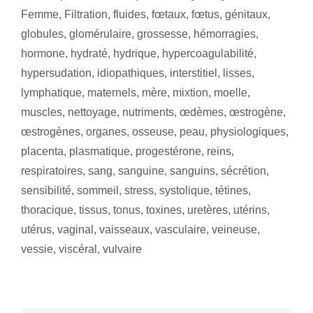
Femme
,
Filtration
,
fluides
,
fœtaux
,
fœtus
,
génitaux
,
globules
,
glomérulaire
,
grossesse
,
hémorragies
,
hormone
,
hydraté
,
hydrique
,
hypercoagulabilité
,
hypersudation
,
idiopathiques
,
interstitiel
,
lisses
,
lymphatique
,
maternels
,
mère
,
mixtion
,
moelle
,
muscles
,
nettoyage
,
nutriments
,
œdèmes
,
œstrogène
,
œstrogènes
,
organes
,
osseuse
,
peau
,
physiologiques
,
placenta
,
plasmatique
,
progestérone
,
reins
,
respiratoires
,
sang
,
sanguine
,
sanguins
,
sécrétion
,
sensibilité
,
sommeil
,
stress
,
systolique
,
tétines
,
thoracique
,
tissus
,
tonus
,
toxines
,
uretères
,
utérins
,
utérus
,
vaginal
,
vaisseaux
,
vasculaire
,
veineuse
,
vessie
,
viscéral
,
vulvaire