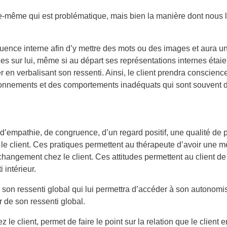
e-même qui est problématique, mais bien la manière dont nous l’
ngruence interne afin d’y mettre des mots ou des images et aura u
s sur lui, même si au départ ses représentations internes étaient
en verbalisant son ressenti. Ainsi, le client prendra conscienc
ionnements et des comportements inadéquats qui sont souvent 
es d’empathie, de congruence, d’un regard positif, une qualité d
e client. Ces pratiques permettent au thérapeute d’avoir une mei
 le changement chez le client. Ces attitudes permettent au client 
 intérieur.
e son ressenti global qui lui permettra d’accéder à son autonomi
ir de son ressenti global.
 client, permet de faire le point sur la relation que le client e