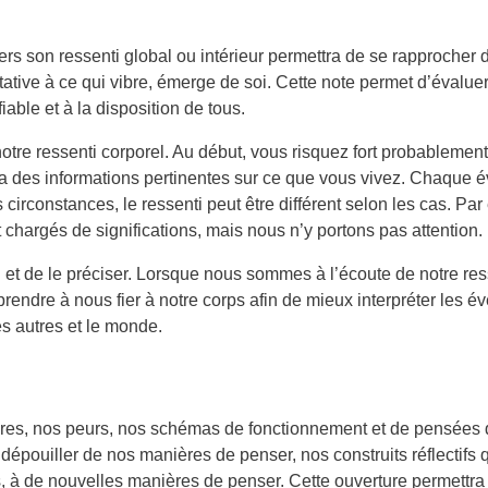
vers son ressenti global ou intérieur permettra de se rapprocher 
tative à ce qui vibre, émerge de soi. Cette note permet d’évaluer
iable et à la disposition de tous.
otre ressenti corporel. Au début, vous risquez fort probablement 
a des informations pertinentes sur ce que vous vivez. Chaque 
 circonstances, le ressenti peut être différent selon les cas. Par
t chargés de significations, mais nous n’y portons pas attention.
ti et de le préciser. Lorsque nous sommes à l’écoute de notre re
dre à nous fier à notre corps afin de mieux interpréter les évé
les autres et le monde.
res, nos peurs, nos schémas de fonctionnement et de pensées q
épouiller de nos manières de penser, nos construits réflectifs q
, à de nouvelles manières de penser. Cette ouverture permettra d