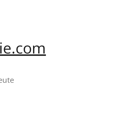
ie.com
eute