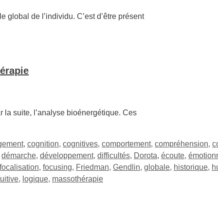
e global de l’individu. C’est d’être présent
érapie
r la suite, l’analyse bioénergétique. Ces
gement
,
cognition
,
cognitives
,
comportement
,
compréhension
,
c
,
démarche
,
développement
,
difficultés
,
Dorota
,
écoute
,
émotion
focalisation
,
focusing
,
Friedman
,
Gendlin
,
globale
,
historique
,
h
tuitive
,
logique
,
massothérapie