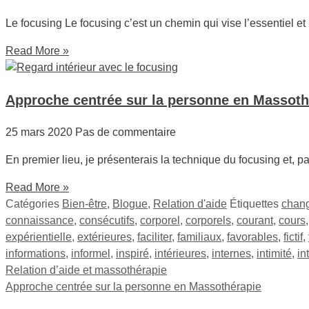
Le focusing Le focusing c’est un chemin qui vise l’essentiel et l
Read More »
Approche centrée sur la personne en Massoth
25 mars 2020
Pas de commentaire
En premier lieu, je présenterais la technique du focusing et, pa
Read More »
Catégories
Bien-être
,
Blogue
,
Relation d'aide
Étiquettes
chan
connaissance
,
consécutifs
,
corporel
,
corporels
,
courant
,
cours
expérientielle
,
extérieures
,
faciliter
,
familiaux
,
favorables
,
fictif
,
informations
,
informel
,
inspiré
,
intérieures
,
internes
,
intimité
,
in
Relation d’aide et massothérapie
Approche centrée sur la personne en Massothérapie