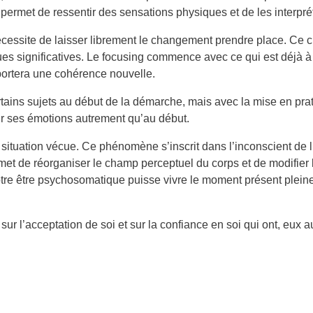
ermet de ressentir des sensations physiques et de les interpré
essite de laisser librement le changement prendre place. Ce c
cues significatives. Le focusing commence avec ce qui est déjà à 
portera une cohérence nouvelle.
tains sujets au début de la démarche, mais avec la mise en prat
oir ses émotions autrement qu’au début.
e situation vécue. Ce phénomène s’inscrit dans l’inconscient de
et de réorganiser le champ perceptuel du corps et de modifier l
e notre être psychosomatique puisse vivre le moment présent ple
ur l’acceptation de soi et sur la confiance en soi qui ont, eux a