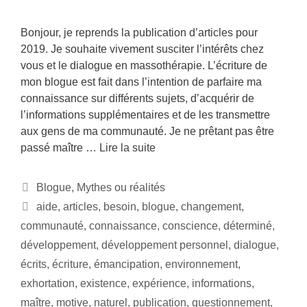
Bonjour, je reprends la publication d’articles pour
2019. Je souhaite vivement susciter l’intérêts chez
vous et le dialogue en massothérapie. L’écriture de
mon blogue est fait dans l’intention de parfaire ma
connaissance sur différents sujets, d’acquérir de
l’informations supplémentaires et de les transmettre
aux gens de ma communauté. Je ne prêtant pas être
passé maître …
Lire la suite
Blogue
,
Mythes ou réalités
aide
,
articles
,
besoin
,
blogue
,
changement
,
communauté
,
connaissance
,
conscience
,
déterminé
,
développement
,
développement personnel
,
dialogue
,
écrits
,
écriture
,
émancipation
,
environnement
,
exhortation
,
existence
,
expérience
,
informations
,
maître
,
motive
,
naturel
,
publication
,
questionnement
,