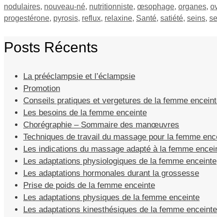
nodulaires
,
nouveau-né
,
nutritionniste
,
œsophage
,
organes
,
o
progestérone
,
pyrosis
,
reflux
,
relaxine
,
Santé
,
satiété
,
seins
,
se
Posts Récents
La prééclampsie et l’éclampsie
Promotion
Conseils pratiques et vergetures de la femme encein
Les besoins de la femme enceinte
Chorégraphie – Sommaire des manœuvres
Techniques de travail du massage pour la femme enc
Les indications du massage adapté à la femme encei
Les adaptations physiologiques de la femme enceinte
Les adaptations hormonales durant la grossesse
Prise de poids de la femme enceinte
Les adaptations physiques de la femme enceinte
Les adaptations kinesthésiques de la femme enceinte