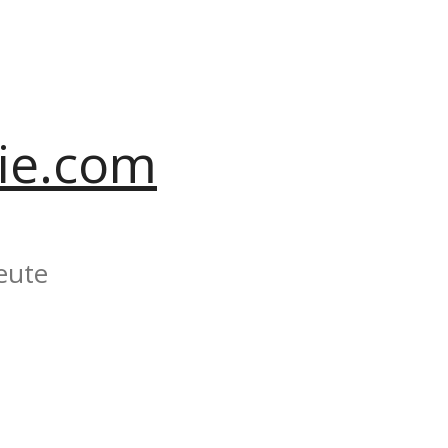
ie.com
eute