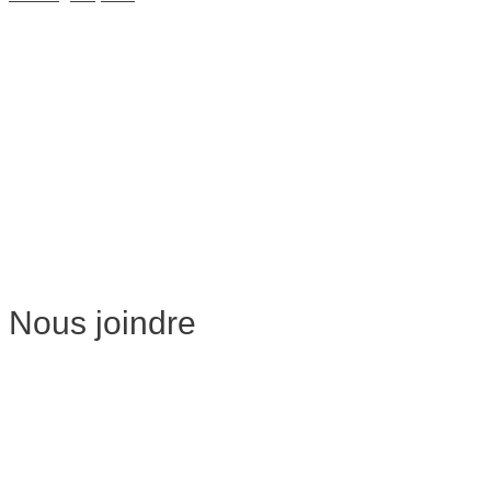
Drainage Lymphatique
Massage Femme Enceinte
Massage de Relaxation
Massage sur Chaise
Esthétique
Soins du visage
Épilation
Pédicure
Nous joindre