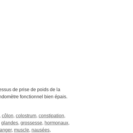
ssus de prise de poids de la
ndomètre fonctionnel bien épais.
,
côlon
,
colostrum
,
constipation
,
,
glandes
,
grossesse
,
hormonaux
,
anger
,
muscle
,
nausées
,