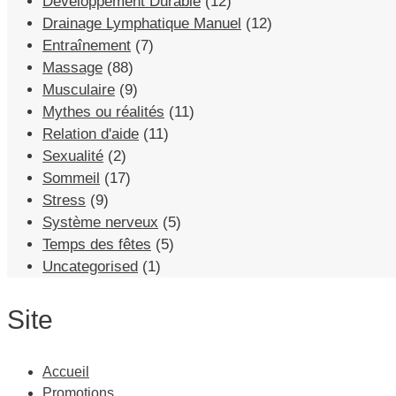
Développement Durable
(12)
Drainage Lymphatique Manuel
(12)
Entraînement
(7)
Massage
(88)
Musculaire
(9)
Mythes ou réalités
(11)
Relation d'aide
(11)
Sexualité
(2)
Sommeil
(17)
Stress
(9)
Système nerveux
(5)
Temps des fêtes
(5)
Uncategorised
(1)
Site
Accueil
Promotions