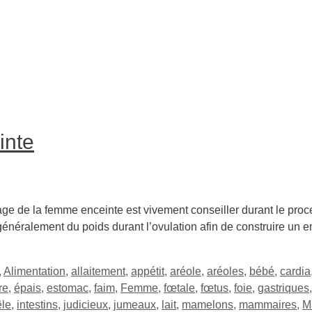
inte
e de la femme enceinte est vivement conseiller durant le proce
éralement du poids durant l’ovulation afin de construire un e
,
Alimentation
,
allaitement
,
appétit
,
aréole
,
aréoles
,
bébé
,
cardia
re
,
épais
,
estomac
,
faim
,
Femme
,
fœtale
,
fœtus
,
foie
,
gastriques
êle
,
intestins
,
judicieux
,
jumeaux
,
lait
,
mamelons
,
mammaires
,
M