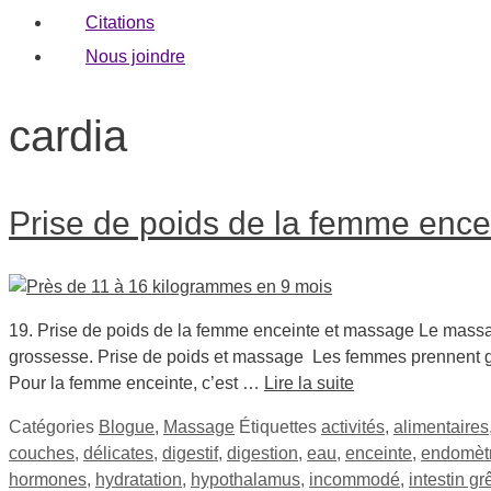
Citations
Nous joindre
cardia
Prise de poids de la femme ence
19. Prise de poids de la femme enceinte et massage Le massag
grossesse. Prise de poids et massage Les femmes prennent gén
Pour la femme enceinte, c’est …
Lire la suite
Catégories
Blogue
,
Massage
Étiquettes
activités
,
alimentaires
couches
,
délicates
,
digestif
,
digestion
,
eau
,
enceinte
,
endomèt
hormones
,
hydratation
,
hypothalamus
,
incommodé
,
intestin gr