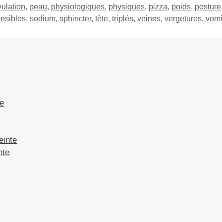
vulation
,
peau
,
physiologiques
,
physiques
,
pizza
,
poids
,
posture
nsibles
,
sodium
,
sphincter
,
tête
,
triplés
,
veines
,
vergetures
,
vom
te
einte
nte