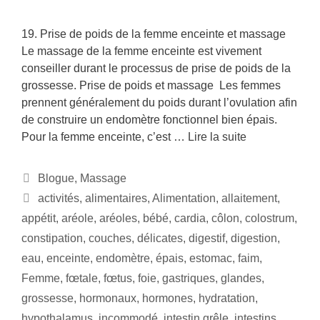
19. Prise de poids de la femme enceinte et massage
Le massage de la femme enceinte est vivement
conseiller durant le processus de prise de poids de la
grossesse. Prise de poids et massage Les femmes
prennent généralement du poids durant l’ovulation afin
de construire un endomètre fonctionnel bien épais.
Pour la femme enceinte, c’est …
Lire la suite
Blogue
,
Massage
activités
,
alimentaires
,
Alimentation
,
allaitement
,
appétit
,
aréole
,
aréoles
,
bébé
,
cardia
,
côlon
,
colostrum
,
constipation
,
couches
,
délicates
,
digestif
,
digestion
,
eau
,
enceinte
,
endomètre
,
épais
,
estomac
,
faim
,
Femme
,
fœtale
,
fœtus
,
foie
,
gastriques
,
glandes
,
grossesse
,
hormonaux
,
hormones
,
hydratation
,
hypothalamus
,
incommodé
,
intestin grêle
,
intestins
,