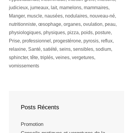
judicieux
,
jumeaux
,
lait
,
mamelons
,
mammaires
,
Manger
,
muscle
,
nausées
,
nodulaires
,
nouveau-né
,
nutritionniste
,
œsophage
,
organes
,
ovulation
,
peau
,
physiologiques
,
physiques
,
pizza
,
poids
,
posture
,
Prise
,
professionnel
,
progestérone
,
pyrosis
,
reflux
,
relaxine
,
Santé
,
satiété
,
seins
,
sensibles
,
sodium
,
sphincter
,
tête
,
triplés
,
veines
,
vergetures
,
vomissements
Posts Récents
Promotion