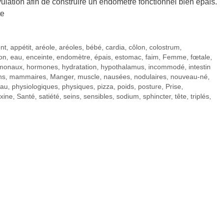
ulation afin de construire un endomètre fonctionnel bien épais.
te
ent
,
appétit
,
aréole
,
aréoles
,
bébé
,
cardia
,
côlon
,
colostrum
,
ion
,
eau
,
enceinte
,
endomètre
,
épais
,
estomac
,
faim
,
Femme
,
fœtale
,
monaux
,
hormones
,
hydratation
,
hypothalamus
,
incommodé
,
intestin
ns
,
mammaires
,
Manger
,
muscle
,
nausées
,
nodulaires
,
nouveau-né
,
au
,
physiologiques
,
physiques
,
pizza
,
poids
,
posture
,
Prise
,
axine
,
Santé
,
satiété
,
seins
,
sensibles
,
sodium
,
sphincter
,
tête
,
triplés
,