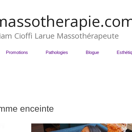
massotherapie.co
liam Cioffi Larue Massothérapeute
Promotions
Pathologies
Blogue
Esthéti
femme enceinte