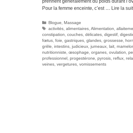
prennent généralement du poids durant l’ov
Pour la femme enceinte, c’est …
Lire la sui
Blogue
,
Massage
activités
,
alimentaires
,
Alimentation
,
allaitem
constipation
,
couches
,
délicates
,
digestif
,
digest
fœtus
,
foie
,
gastriques
,
glandes
,
grossesse
,
hor
grêle
,
intestins
,
judicieux
,
jumeaux
,
lait
,
mamelo
nutritionniste
,
œsophage
,
organes
,
ovulation
,
pe
professionnel
,
progestérone
,
pyrosis
,
reflux
,
rel
veines
,
vergetures
,
vomissements