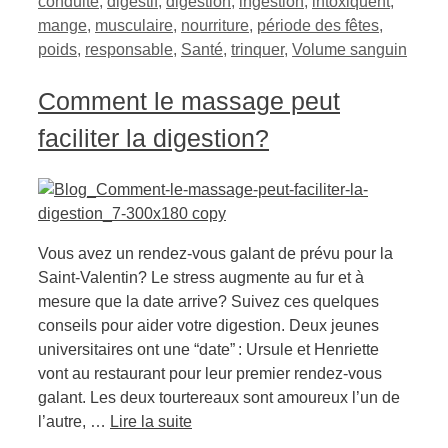
conduite
,
digestif
,
digestion
,
ingestion
,
intoxiquent
,
mange
,
musculaire
,
nourriture
,
période des fêtes
,
poids
,
responsable
,
Santé
,
trinquer
,
Volume sanguin
Comment le massage peut
faciliter la digestion?
Vous avez un rendez-vous galant de prévu pour la
Saint-Valentin? Le stress augmente au fur et à
mesure que la date arrive? Suivez ces quelques
conseils pour aider votre digestion. Deux jeunes
universitaires ont une “date” : Ursule et Henriette
vont au restaurant pour leur premier rendez-vous
galant. Les deux tourtereaux sont amoureux l’un de
l’autre, …
Lire la suite