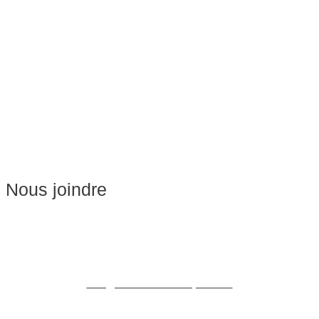
Massage Femme Enceinte
Massage de Relaxation
Massage sur Chaise
Esthétique
Soins du visage
Épilation
Pédicure
Nous joindre
Massages:
514-441-5897
William Cioffi Larue
info@wclmassotherapie.com