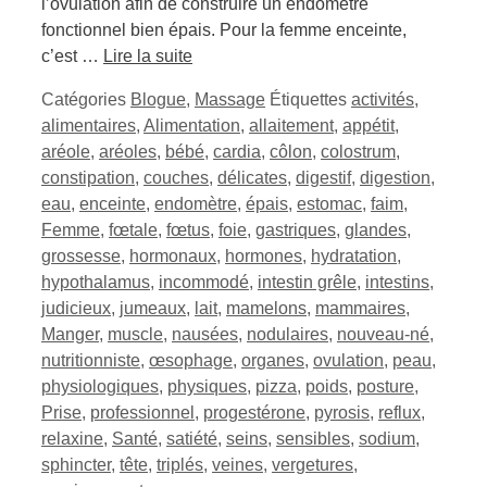
l’ovulation afin de construire un endomètre
fonctionnel bien épais. Pour la femme enceinte,
c’est …
Lire la suite
Catégories
Blogue
,
Massage
Étiquettes
activités
,
alimentaires
,
Alimentation
,
allaitement
,
appétit
,
aréole
,
aréoles
,
bébé
,
cardia
,
côlon
,
colostrum
,
constipation
,
couches
,
délicates
,
digestif
,
digestion
,
eau
,
enceinte
,
endomètre
,
épais
,
estomac
,
faim
,
Femme
,
fœtale
,
fœtus
,
foie
,
gastriques
,
glandes
,
grossesse
,
hormonaux
,
hormones
,
hydratation
,
hypothalamus
,
incommodé
,
intestin grêle
,
intestins
,
judicieux
,
jumeaux
,
lait
,
mamelons
,
mammaires
,
Manger
,
muscle
,
nausées
,
nodulaires
,
nouveau-né
,
nutritionniste
,
œsophage
,
organes
,
ovulation
,
peau
,
physiologiques
,
physiques
,
pizza
,
poids
,
posture
,
Prise
,
professionnel
,
progestérone
,
pyrosis
,
reflux
,
relaxine
,
Santé
,
satiété
,
seins
,
sensibles
,
sodium
,
sphincter
,
tête
,
triplés
,
veines
,
vergetures
,