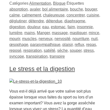
Catégories
Alimentation
,
Blogue
Étiquettes
absorption
,
avaler
,
bol alimentaire
,
bouche
,
bouger
,
calme
,
calmement
,
chaleureuse
,
concentrer
,
cuisine
,
déglutiner
,
détendre
,
détendue
,
diaphragme
,
digestion
,
douleur
,
eau
,
estomac
,
faim
,
insomnie
,
lumière
,
mains
,
Manger
,
massage
,
mastiquer
,
mince
,
mourir
,
muscles
,
nerveux
,
nervosité
,
nourriture
,
nuit
,
œsophage
,
parasympathique
,
plaisir
,
reflux
,
repas
,
reposé
,
respiration
,
satiété
,
sèche
,
souper
,
stress
,
syncope
,
transpiration
,
transpire
Le stress et la digestion
Vous est-il déjà arrivé que votre salive soit plus
épaisse lorsque vous faites du sport ou lors d’un
examen important? Vous avez la gorge asséchée
lorsque vous vivez un stress? La quantité d’eau