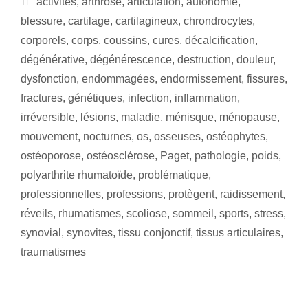
activités
,
arthrose
,
articulation
,
autonomie
,
blessure
,
cartilage
,
cartilagineux
,
chrondrocytes
,
corporels
,
corps
,
coussins
,
cures
,
décalcification
,
dégénérative
,
dégénérescence
,
destruction
,
douleur
,
dysfonction
,
endommagées
,
endormissement
,
fissures
,
fractures
,
génétiques
,
infection
,
inflammation
,
irréversible
,
lésions
,
maladie
,
ménisque
,
ménopause
,
mouvement
,
nocturnes
,
os
,
osseuses
,
ostéophytes
,
ostéoporose
,
ostéosclérose
,
Paget
,
pathologie
,
poids
,
polyarthrite rhumatoïde
,
problématique
,
professionnelles
,
professions
,
protègent
,
raidissement
,
réveils
,
rhumatismes
,
scoliose
,
sommeil
,
sports
,
stress
,
synovial
,
synovites
,
tissu conjonctif
,
tissus articulaires
,
traumatismes