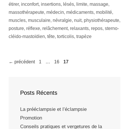
étirer
,
inconfort
,
insertions
,
lésés
,
limite
,
massage
,
massothérapeute
,
médecin
,
médicaments
,
mobilité
,
muscles
,
musculaire
,
névralgie
,
nuit
,
physiothérapeute
,
posture
,
réflexe
,
relâchement
,
relaxants
,
repos
,
sterno-
cléido-mastoïdien
,
tête
,
torticolis
,
trapèze
←
précédent
1
…
16
17
Posts Récents
La prééclampsie et l’éclampsie
Promotion
Conseils pratiques et vergetures de la