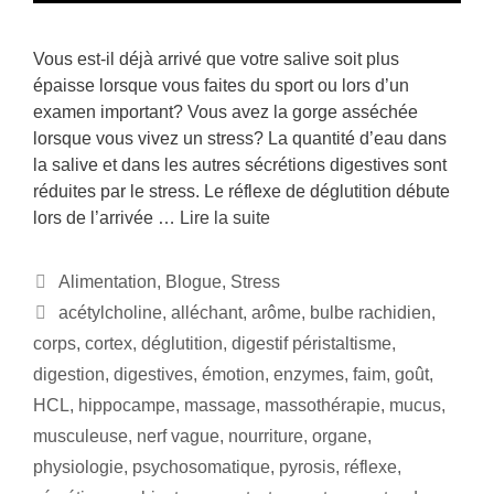
Vous est-il déjà arrivé que votre salive soit plus
épaisse lorsque vous faites du sport ou lors d’un
examen important? Vous avez la gorge asséchée
lorsque vous vivez un stress? La quantité d’eau dans
la salive et dans les autres sécrétions digestives sont
réduites par le stress. Le réflexe de déglutition débute
lors de l’arrivée …
Lire la suite
Alimentation
,
Blogue
,
Stress
acétylcholine
,
alléchant
,
arôme
,
bulbe rachidien
,
corps
,
cortex
,
déglutition
,
digestif péristaltisme
,
digestion
,
digestives
,
émotion
,
enzymes
,
faim
,
goût
,
HCL
,
hippocampe
,
massage
,
massothérapie
,
mucus
,
musculeuse
,
nerf vague
,
nourriture
,
organe
,
physiologie
,
psychosomatique
,
pyrosis
,
réflexe
,