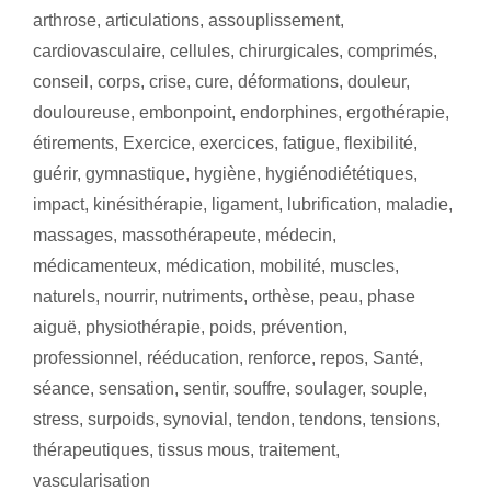
arthrose
,
articulations
,
assouplissement
,
cardiovasculaire
,
cellules
,
chirurgicales
,
comprimés
,
conseil
,
corps
,
crise
,
cure
,
déformations
,
douleur
,
douloureuse
,
embonpoint
,
endorphines
,
ergothérapie
,
étirements
,
Exercice
,
exercices
,
fatigue
,
flexibilité
,
guérir
,
gymnastique
,
hygiène
,
hygiénodiététiques
,
impact
,
kinésithérapie
,
ligament
,
lubrification
,
maladie
,
massages
,
massothérapeute
,
médecin
,
médicamenteux
,
médication
,
mobilité
,
muscles
,
naturels
,
nourrir
,
nutriments
,
orthèse
,
peau
,
phase
aiguë
,
physiothérapie
,
poids
,
prévention
,
professionnel
,
rééducation
,
renforce
,
repos
,
Santé
,
séance
,
sensation
,
sentir
,
souffre
,
soulager
,
souple
,
stress
,
surpoids
,
synovial
,
tendon
,
tendons
,
tensions
,
thérapeutiques
,
tissus mous
,
traitement
,
vascularisation