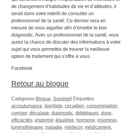
de changement d’habitudes de vie et d’attitudes, il
serait dans votre intérêt de consulter un
professionnel de la santé. Ce dernier sera en
mesure de vous aiguiller afin d’émettre le bon
diagnostic. Avec un professionnel de la santé, vous
aurez la chance de discuter des informations à votre
sujet qui vous permettra de trouver la meilleure
option de traitement qui s’offre à vous.
Facebook
Retour au blogue
Catégories
Blogue
,
Sommeil
Étiquettes
accoutumance
,
bienfaits
,
circadien
,
consommation
,
corriger
,
décalage
,
diagnostic
,
diététiques
,
dose
,
efficacités
,
endormir
,
équilibre
,
hormone
,
insomnie
,
luminothérapie
,
maladie
,
médecin
,
médicament
,