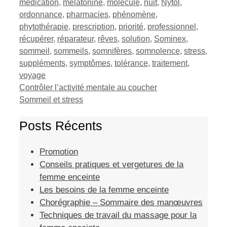
médication
,
mélatonine
,
molécule
,
nuit
,
Nytol
,
ordonnance
,
pharmacies
,
phénomène
,
phytothérapie
,
prescription
,
priorité
,
professionnel
,
récupérer
,
réparateur
,
rêves
,
solution
,
Sominex
,
sommeil
,
sommeils
,
somnifères
,
somnolence
,
stress
,
suppléments
,
symptômes
,
tolérance
,
traitement
,
voyage
Contrôler l’activité mentale au coucher
Sommeil et stress
Posts Récents
Promotion
Conseils pratiques et vergetures de la
femme enceinte
Les besoins de la femme enceinte
Chorégraphie – Sommaire des manœuvres
Techniques de travail du massage pour la