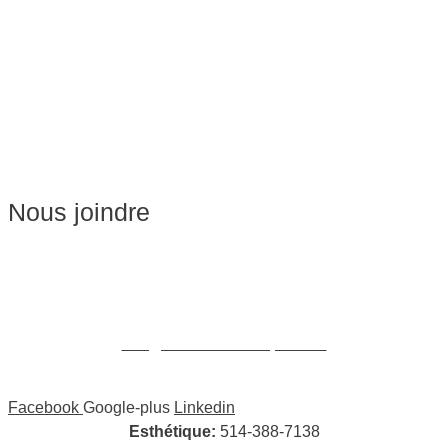
Massage de Relaxation
Massage sur Chaise
Esthétique
Soins du visage
Épilation
Pédicure
Nous joindre
Massages:
514-441-5897
William Cioffi Larue
info@wclmassotherapie.com
Facebook
Google-plus
Linkedin
Esthétique:
514-388-7138