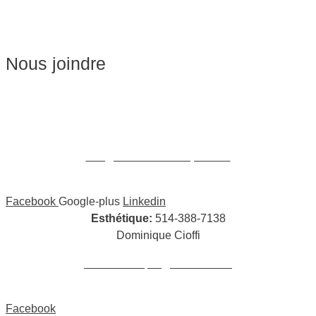
Épilation
Pédicure
Nous joindre
Massages:
514-441-5897
William Cioffi Larue
info@wclmassotherapie.com
Facebook
Google-plus
Linkedin
Esthétique:
514-388-7138
Dominique Cioffi
cioffidominique@hotmail.com
Facebook