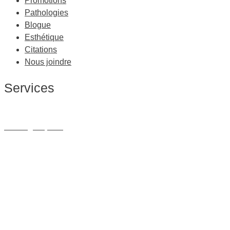
Promotions
Pathologies
Blogue
Esthétique
Citations
Nous joindre
Services
Massage Thérapeutique
Massage Sportif
Drainage Lymphatique
Massage Femme Enceinte
Massage de Relaxation
Massage sur Chaise
Esthétique
Soins du visage