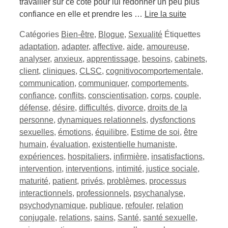
travailler sur ce côté pour lui redonner un peu plus
confiance en elle et prendre les …
Lire la suite
Catégories
Bien-être
,
Blogue
,
Sexualité
Étiquettes
adaptation
,
adapter
,
affective
,
aide
,
amoureuse
,
analyser
,
anxieux
,
apprentissage
,
besoins
,
cabinets
,
client
,
cliniques
,
CLSC
,
cognitivocomportementale
,
communication
,
communiquer
,
comportements
,
confiance
,
conflits
,
conscientisation
,
corps
,
couple
,
défense
,
désire
,
difficultés
,
divorce
,
droits de la
personne
,
dynamiques relationnels
,
dysfonctions
sexuelles
,
émotions
,
équilibre
,
Estime de soi
,
être
humain
,
évaluation
,
existentielle humaniste
,
expériences
,
hospitaliers
,
infirmière
,
insatisfactions
,
intervention
,
interventions
,
intimité
,
justice sociale
,
maturité
,
patient
,
privés
,
problèmes
,
processus
interactionnels
,
professionnels
,
psychanalyse
,
psychodynamique
,
publique
,
refouler
,
relation
conjugale
,
relations
,
sains
,
Santé
,
santé sexuelle
,