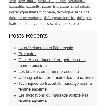
sein
,
sensations
,
sexo-comporelle
,
sexologue
,
sexualité
,
sexuelle
,
sexuelles
,
sexuels
,
situation
,
systémique interactionnelle
,
technique
,
tensions
,
thérapeute conjugal
,
thérapeute familial
,
thérapie
,
traitements
,
travailleur social
,
vie sexuelle
Posts Récents
La prééclampsie et l’éclampsie
Promotion
Conseils pratiques et vergetures de la
femme enceinte
Les besoins de la femme enceinte
Chorégraphie – Sommaire des manœuvres
Techniques de travail du massage pour la
femme enceinte
Les indications du massage adapté à la
femme enceinte