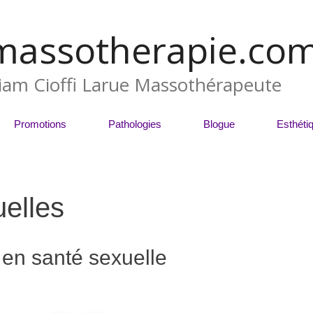
massotherapie.co
liam Cioffi Larue Massothérapeute
Promotions
Pathologies
Blogue
Esthéti
uelles
 en santé sexuelle