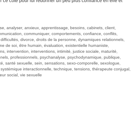
sur ce côté pour lui redonner un peu plus confiance en elle et
se
,
analyser
,
anxieux
,
apprentissage
,
besoins
,
cabinets
,
client
,
munication
,
communiquer
,
comportements
,
confiance
,
conflits
,
,
difficultés
,
divorce
,
droits de la personne
,
dynamiques relationnels
,
me de soi
,
être humain
,
évaluation
,
existentielle humaniste
,
ons
,
intervention
,
interventions
,
intimité
,
justice sociale
,
maturité
,
nnels
,
professionnels
,
psychanalyse
,
psychodynamique
,
publique
,
té
,
santé sexuelle
,
sein
,
sensations
,
sexo-comporelle
,
sexologue
,
,
systémique interactionnelle
,
technique
,
tensions
,
thérapeute conjugal
,
leur social
,
vie sexuelle