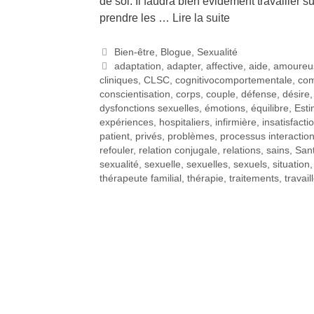
de soi. Il faudra bien évidement travailler 
prendre les …
Lire la suite
Bien-être
,
Blogue
,
Sexualité
adaptation
,
adapter
,
affective
,
aide
,
amoureu
cliniques
,
CLSC
,
cognitivocomportementale
,
com
conscientisation
,
corps
,
couple
,
défense
,
désire
dysfonctions sexuelles
,
émotions
,
équilibre
,
Esti
expériences
,
hospitaliers
,
infirmière
,
insatisfacti
patient
,
privés
,
problèmes
,
processus interactio
refouler
,
relation conjugale
,
relations
,
sains
,
San
sexualité
,
sexuelle
,
sexuelles
,
sexuels
,
situation
thérapeute familial
,
thérapie
,
traitements
,
travail