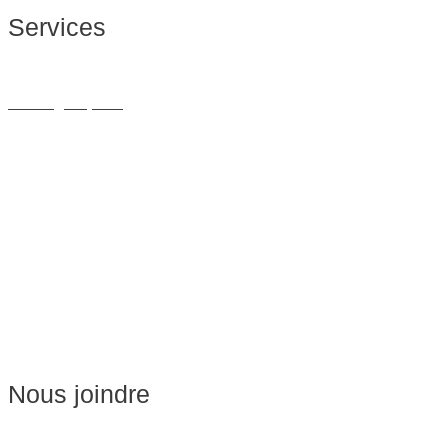
Services
Massage Thérapeutique
Massage Sportif
Drainage Lymphatique
Massage Femme Enceinte
Massage de Relaxation
Massage sur Chaise
Esthétique
Soins du visage
Épilation
Pédicure
Nous joindre
Massages:
514-441-5897