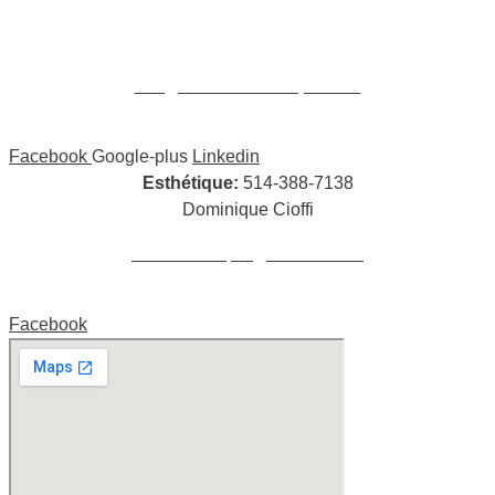
William Cioffi Larue
info@wclmassotherapie.com
Facebook
Google-plus
Linkedin
Esthétique:
514-388-7138
Dominique Cioffi
cioffidominique@hotmail.com
Facebook