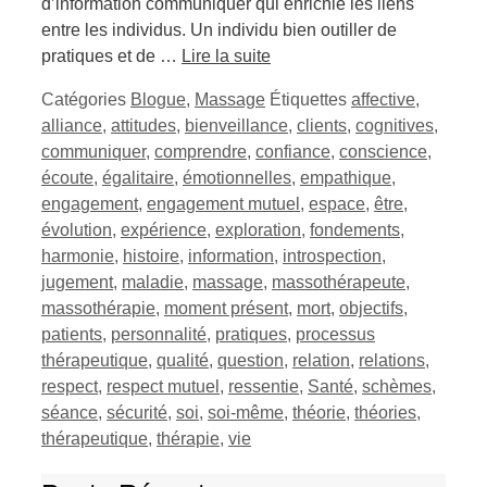
d’information communiquer qui enrichie les liens
entre les individus. Un individu bien outiller de
pratiques et de …
Lire la suite
Catégories
Blogue
,
Massage
Étiquettes
affective
,
alliance
,
attitudes
,
bienveillance
,
clients
,
cognitives
,
communiquer
,
comprendre
,
confiance
,
conscience
,
écoute
,
égalitaire
,
émotionnelles
,
empathique
,
engagement
,
engagement mutuel
,
espace
,
être
,
évolution
,
expérience
,
exploration
,
fondements
,
harmonie
,
histoire
,
information
,
introspection
,
jugement
,
maladie
,
massage
,
massothérapeute
,
massothérapie
,
moment présent
,
mort
,
objectifs
,
patients
,
personnalité
,
pratiques
,
processus
thérapeutique
,
qualité
,
question
,
relation
,
relations
,
respect
,
respect mutuel
,
ressentie
,
Santé
,
schèmes
,
séance
,
sécurité
,
soi
,
soi-même
,
théorie
,
théories
,
thérapeutique
,
thérapie
,
vie