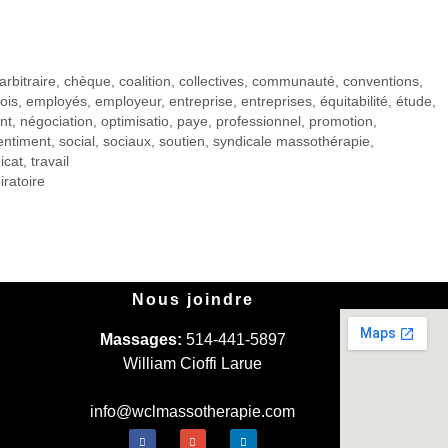
arbitraire
,
chèque
,
coalition
,
collectives
,
communauté
,
conventions
,
ois
,
employés
,
employeur
,
entreprise
,
entreprises
,
équitabilité
,
étude
,
nt
,
négociation
,
optimisatio
,
paye
,
professionnel
,
promotion
,
entiment
,
social
,
sociaux
,
soutien
,
syndicale massothérapie
,
icat
,
travail
iratoire
Nous joindre
Massages:
514-441-5897
William Cioffi Larue
info@wclmassotherapie.com