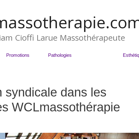
massotherapie.co
liam Cioffi Larue Massothérapeute
Promotions
Pathologies
Blogue
Esthéti
n syndicale dans les
res WCLmassothérapie