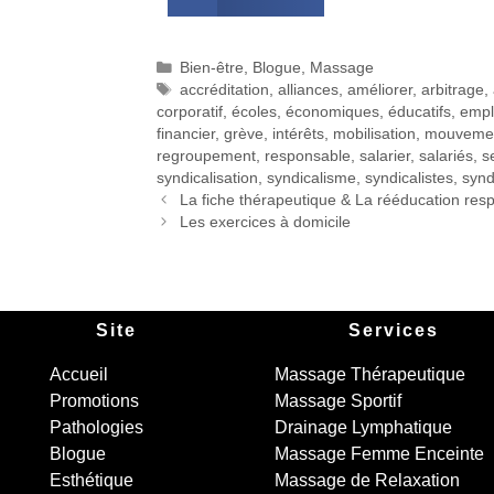
Bien-être
,
Blogue
,
Massage
accréditation
,
alliances
,
améliorer
,
arbitrage
,
corporatif
,
écoles
,
économiques
,
éducatifs
,
empl
financier
,
grève
,
intérêts
,
mobilisation
,
mouveme
regroupement
,
responsable
,
salarier
,
salariés
,
s
syndicalisation
,
syndicalisme
,
syndicalistes
,
synd
La fiche thérapeutique & La rééducation resp
Les exercices à domicile
Site
Services
Accueil
Massage Thérapeutique
Promotions
Massage Sportif
Pathologies
Drainage Lymphatique
Blogue
Massage Femme Enceinte
Esthétique
Massage de Relaxation