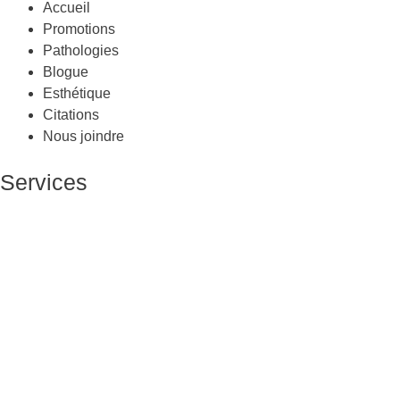
Accueil
Promotions
Pathologies
Blogue
Esthétique
Citations
Nous joindre
Services
Massage Thérapeutique
Massage Sportif
Drainage Lymphatique
Massage Femme Enceinte
Massage de Relaxation
Massage sur Chaise
Esthétique