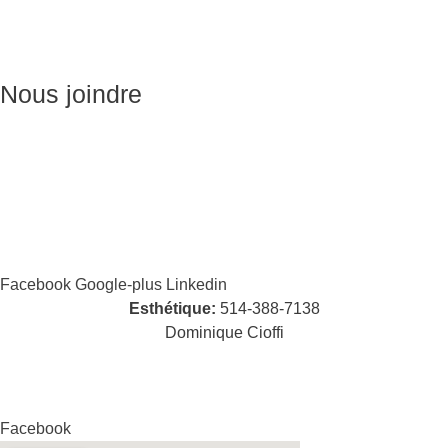
Soins du visage
Épilation
Pédicure
Nous joindre
Massages:
514-441-5897
William Cioffi Larue
info@wclmassotherapie.com
Facebook
Google-plus
Linkedin
Esthétique:
514-388-7138
Dominique Cioffi
cioffidominique@hotmail.com
Facebook