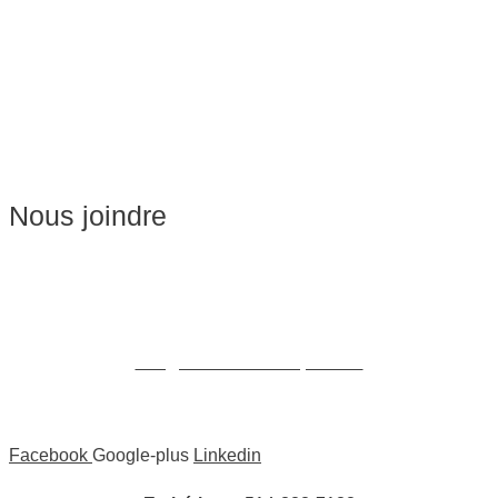
Massage sur Chaise
Esthétique
Soins du visage
Épilation
Pédicure
Nous joindre
Massages:
514-441-5897
William Cioffi Larue
info@wclmassotherapie.com
Facebook
Google-plus
Linkedin