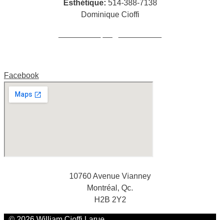
Esthétique:
514-388-7138
Dominique Cioffi
cioffidominique@hotmail.com
Facebook
10760 Avenue Vianney
Montréal, Qc.
H2B 2Y2
© 2026 William Cioffi Larue