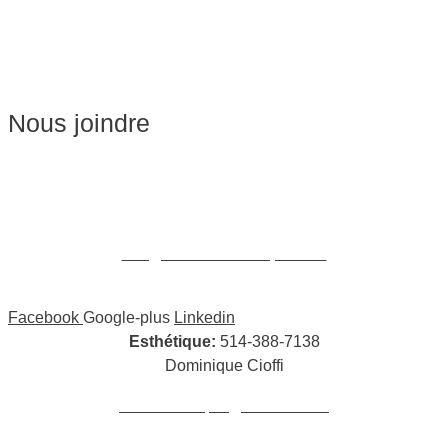
Soins du visage
Épilation
Pédicure
Nous joindre
Massages:
514-441-5897
William Cioffi Larue
info@wclmassotherapie.com
Facebook
Google-plus
Linkedin
Esthétique:
514-388-7138
Dominique Cioffi
cioffidominique@hotmail.com