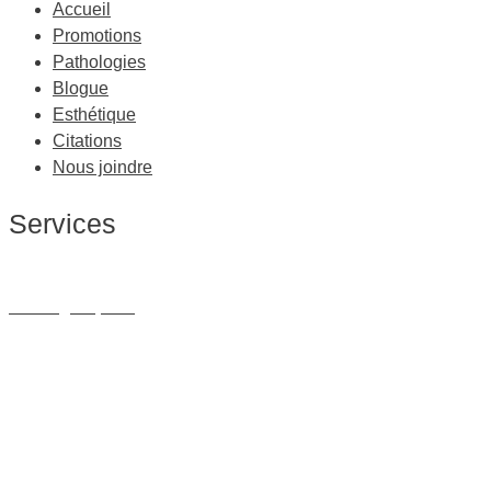
Accueil
Promotions
Pathologies
Blogue
Esthétique
Citations
Nous joindre
Services
Massage Thérapeutique
Massage Sportif
Drainage Lymphatique
Massage Femme Enceinte
Massage de Relaxation
Massage sur Chaise
Esthétique